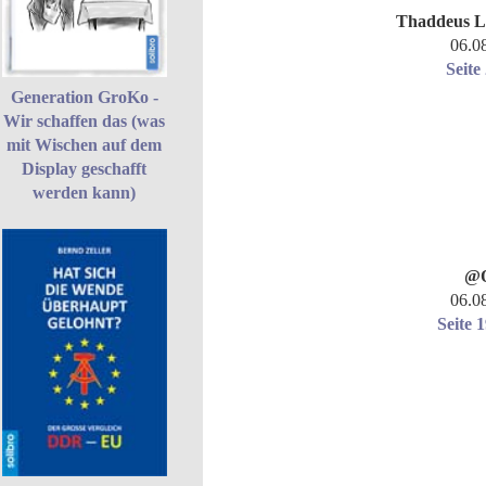
Thaddeus L
06.0
Seite
Generation GroKo -
Wir schaffen das (was
mit Wischen auf dem
Display geschafft
werden kann)
@O
06.0
Seite 