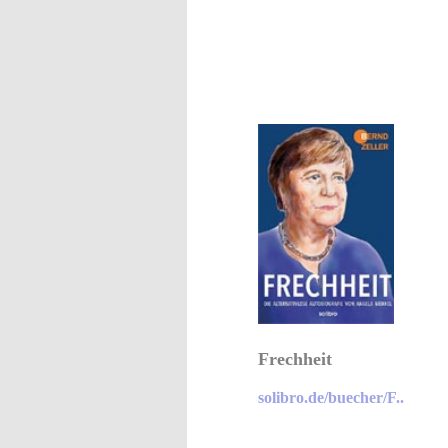
Frechheit
solibro.de/buecher/F..