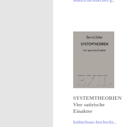
solibro.de/buecher/g..
SYSTEMTHEORIEN
Vier satirische
Einakter
kulturhaus-loschwitz..