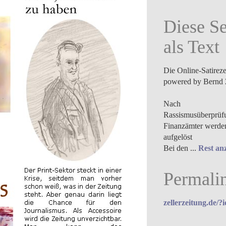
Diese Se
als Text
Die Online-Satirez
powered by Bernd 
Nach
Rassismusüberprüf
Finanzämter werden
aufgelöst
Bei den ...
Rest an
Permali
zellerzeitung.de/?