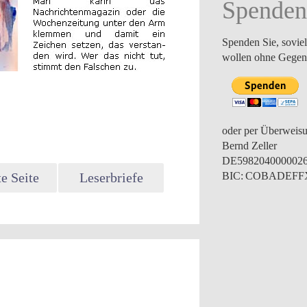
Spenden
Spenden Sie, soviel
wollen ohne Gegenl
oder per Überweis
Bernd Zeller
DE598204000002
e Seite
Leserbriefe
BIC: COBADEF