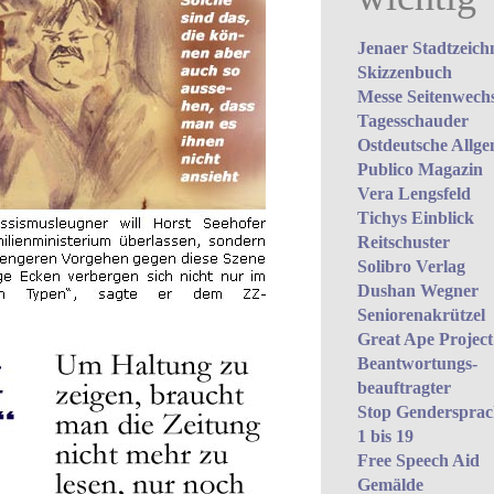
Jenaer Stadtzeich
Skizzenbuch
Messe Seitenwechs
Tagesschauder
Ostdeutsche Allge
Publico Magazin
Vera Lengsfeld
Tichys Einblick
Reitschuster
Solibro Verlag
Dushan Wegner
Seniorenakrützel
Great Ape Project
Beantwortungs­
beauftragter
Stop Gendersprach
1 bis 19
Free Speech Aid
Gemälde