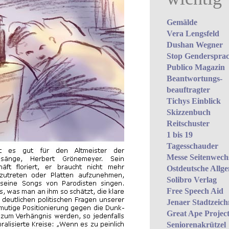
Gemälde
Vera Lengsfeld
Dushan Wegner
Stop Gendersprac
Publico Magazin
Beantwortungs­
beauftragter
Tichys Einblick
Skizzenbuch
Reitschuster
1 bis 19
Tagesschauder
Messe Seitenwech
Ostdeutsche Allg
Solibro Verlag
Free Speech Aid
Jenaer Stadtzeich
Great Ape Projec
Seniorenakrützel