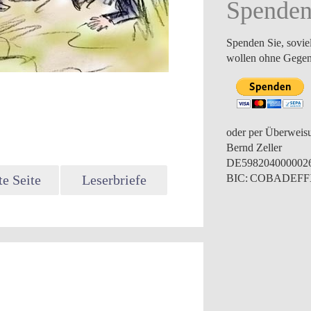
Spende
Spenden Sie, sovie
wollen ohne Gegen
oder per Überweis
Bernd Zeller
DE598204000002
e Seite
Leserbriefe
BIC: COBADEF