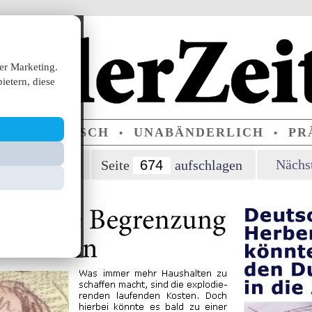
er Marketing.
ietern, diese
ERPARTEIISCH
UNABÄNDERLICH
PRÄ
•
•
orherige Seite
Nächst
Seite