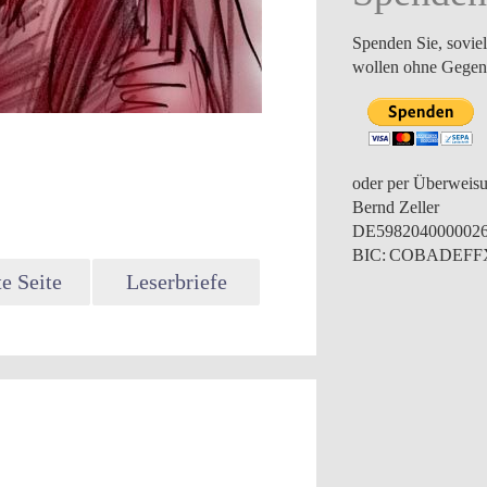
Spenden Sie, soviel
wollen ohne Gegenl
oder per Überweis
Bernd Zeller
DE598204000002
BIC: COBADEF
e Seite
Leserbriefe