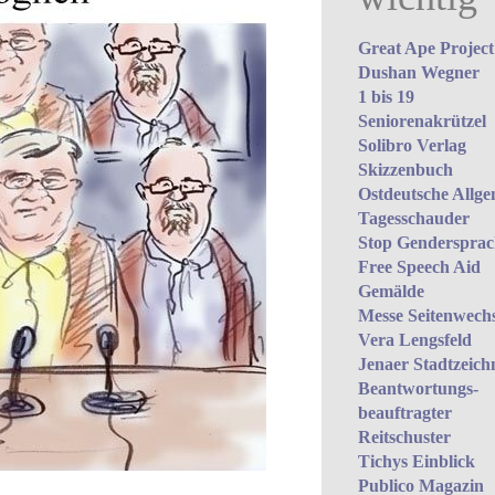
Great Ape Project
Dushan Wegner
1 bis 19
Seniorenakrützel
Solibro Verlag
Skizzenbuch
Ostdeutsche Allge
Tagesschauder
Stop Gendersprach
Free Speech Aid
Gemälde
Messe Seitenwechs
Vera Lengsfeld
Jenaer Stadtzeich
Beantwortungs­
beauftragter
Reitschuster
Tichys Einblick
Publico Magazin