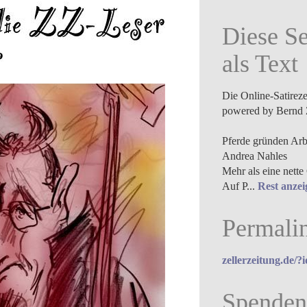
Diese Se
als Text
Die Online-Satirez
powered by Bernd 
Pferde gründen Arbe
Andrea Nahles
Mehr als eine nette
Auf P...
Rest anzei
Permali
zellerzeitung.de/?
Spenden