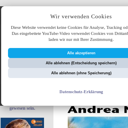
Angebote
Wir verwenden Cookies
Diese Website verwendet keine Cookies für Analyse, Tracking od
Das eingebettete YouTube-Video verwendet Cookies von Drittanb
laden wir nur mit Ihrer Zustimmung.
Alle akzeptieren
ÜB
Alle ablehnen (Entscheidung speichern)
ZellerZeitung.de
V
Alle ablehnen (ohne Speicherung)
Deutschlantis
Datenschutz-Erklärung
Und hinterher will es
wieder niemand
gewesen sein.