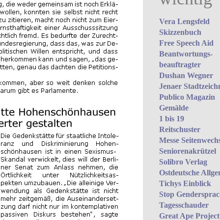
Vera Lengsfeld
Skizzenbuch
Free Speech Aid
Beantwortungs­
beauftragter
Dushan Wegner
Jenaer Stadtzeich
Publico Magazin
Gemälde
1 bis 19
Reitschuster
Messe Seitenwechs
Seniorenakrützel
Solibro Verlag
Ostdeutsche Allge
Tichys Einblick
Stop Gendersprach
Tagesschauder
Great Ape Project