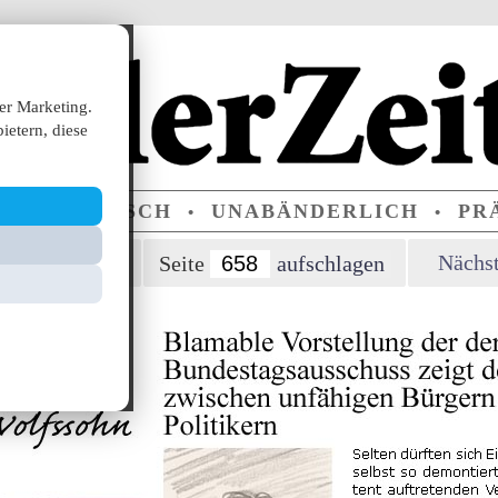
er Marketing.
ietern, diese
ERPARTEIISCH
UNABÄNDERLICH
PRÄ
•
•
orherige Seite
Nächst
Seite