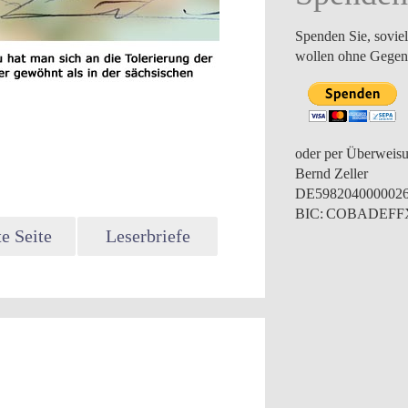
Spenden Sie, soviel
wollen ohne Gegenl
oder per Überweis
Bernd Zeller
DE598204000002
BIC: COBADEF
e Seite
Leserbriefe