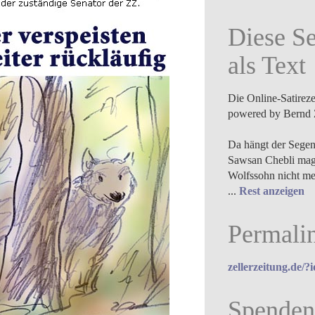
Diese Se
als Text
Die Online-Satirez
powered by Bernd 
Da hängt der Segen
Sawsan Chebli mag
Wolfssohn nicht m
...
Rest anzeigen
Permali
zellerzeitung.de/?
Spenden