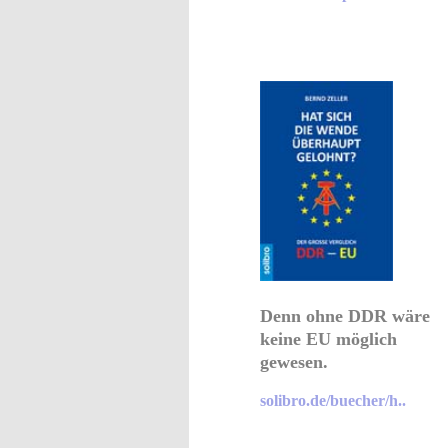
Denn ohne DDR wäre
keine EU möglich
gewesen.
solibro.de/buecher/h..