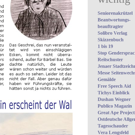
Seniorenakrützel
Beantwortungs­
beauftragter
Solibro Verlag
Skizzenbuch
1 bis 19
Stop Gendersprach
Reitschuster
Jenaer Stadtzeich
Messe Seitenwechs
Gemälde
Free Speech Aid
Tichys Einblick
Dushan Wegner
Publico Magazin
Great Ape Project
Ostdeutsche Allge
Tagesschauder
Vera Lengsfeld