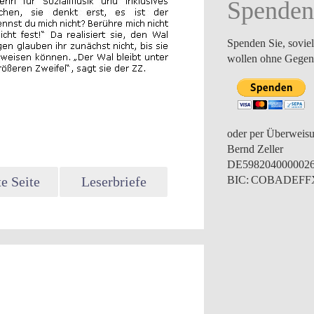
Spenden
Spenden Sie, soviel
wollen ohne Gegenl
oder per Überweis
Bernd Zeller
DE598204000002
e Seite
Leserbriefe
BIC: COBADEF