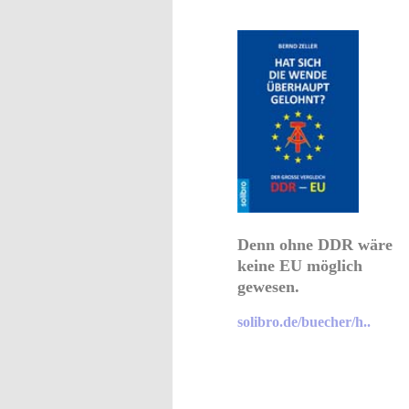
Denn ohne DDR wäre
keine EU möglich
gewesen.
solibro.de/buecher/h..