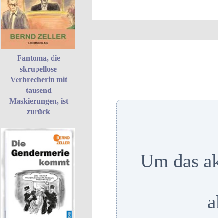
Fantoma, die
skrupellose
Verbrecherin mit
tausend
Maskierungen, ist
zurück
Um das ak
a