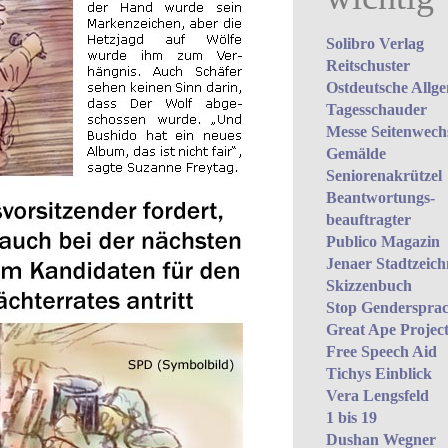
Solibro Verlag
Reitschuster
Ostdeutsche Allg
Tagesschauder
Messe Seitenwech
Gemälde
Seniorenakrützel
Beantwortungs­
beauftragter
Publico Magazin
Jenaer Stadtzeich
Skizzenbuch
Stop Gendersprac
Great Ape Projec
Free Speech Aid
Tichys Einblick
Vera Lengsfeld
1 bis 19
Dushan Wegner