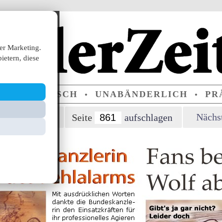
er Marketing.
ietern, diese
ERPARTEIISCH
UNABÄNDERLICH
PRÄ
•
•
orherige Seite
Nächst
Seite