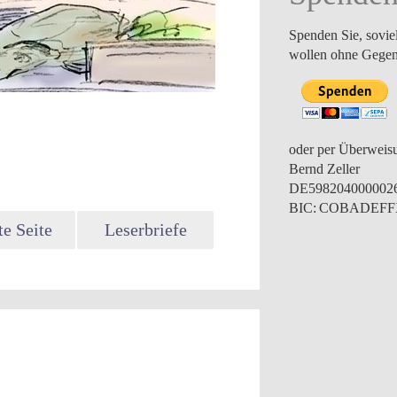
Spenden Sie, sovie
wollen ohne Gegen
oder per Überweis
Bernd Zeller
DE598204000002
BIC: COBADEF
e Seite
Leserbriefe