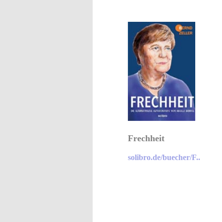
Frechheit
solibro.de/buecher/F..