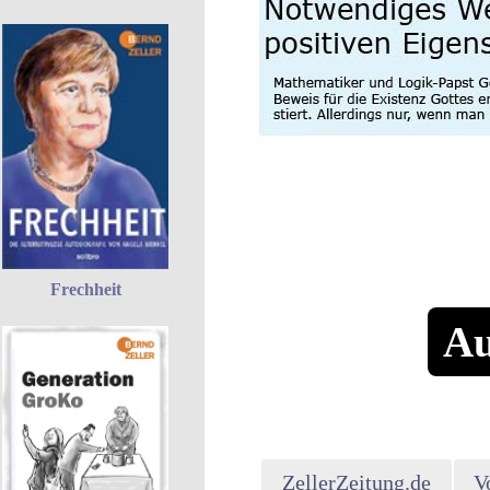
Frechheit
Au
ZellerZeitung.de
V