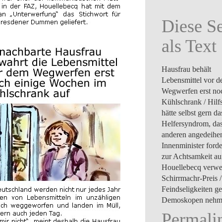
Diese Se
als Text
Hausfrau behält
Lebensmittel vor 
Wegwerfen erst no
Kühlschrank / Hilfs
hätte selbst gern da
Helfersyndrom, das
anderen angedeihen 
Innenminister forde
zur Achtsamkeit au
Houellebecq verwe
Schirrmachr-Preis /
Feindseligkeiten g
Demoskopen nehm
Permali