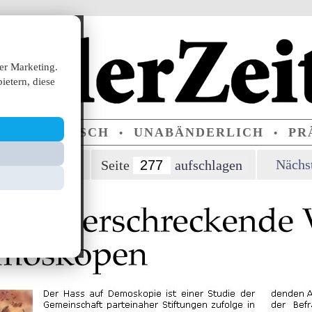
er Marketing.
ietern, diese
ERPARTEIISCH
UNABÄNDERLICH
PRÄ
•
•
orherige Seite
Nächst
Seite