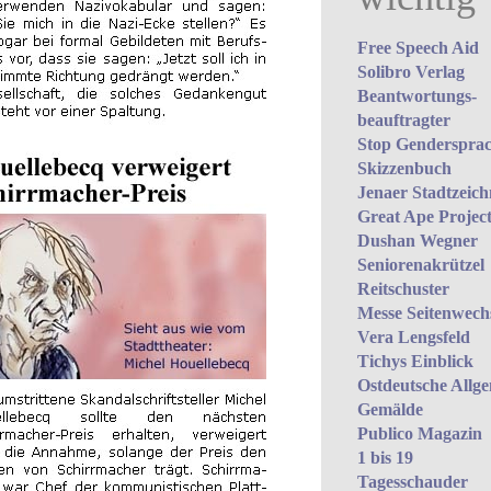
Free Speech Aid
Solibro Verlag
Beantwortungs­
beauftragter
Stop Gendersprac
Skizzenbuch
Jenaer Stadtzeich
Great Ape Projec
Dushan Wegner
Seniorenakrützel
Reitschuster
Messe Seitenwech
Vera Lengsfeld
Tichys Einblick
Ostdeutsche Allg
Gemälde
Publico Magazin
1 bis 19
Tagesschauder