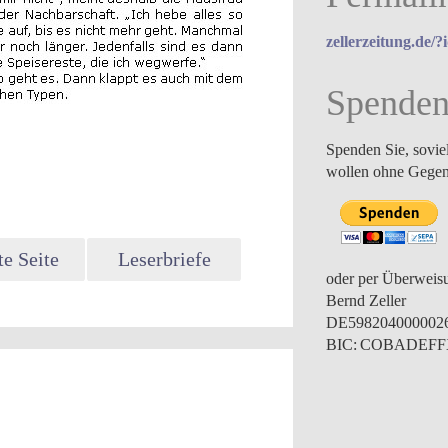
zellerzeitung.de/
Spende
Spenden Sie, sovie
wollen ohne Gegen
e Seite
Leserbriefe
oder per Überweis
Bernd Zeller
DE598204000002
BIC: COBADEF