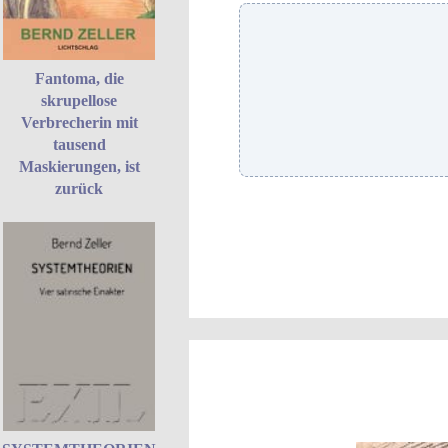
Fantoma, die
skrupellose
Verbrecherin mit
tausend
Maskierungen, ist
zurück