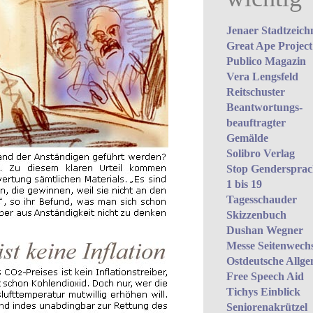
Jenaer Stadtzeich
Great Ape Project
Publico Magazin
Vera Lengsfeld
Reitschuster
Beantwortungs­
beauftragter
Gemälde
Solibro Verlag
Stop Gendersprach
1 bis 19
Tagesschauder
Skizzenbuch
Dushan Wegner
Messe Seitenwechs
Ostdeutsche Allge
Free Speech Aid
Tichys Einblick
Seniorenakrützel