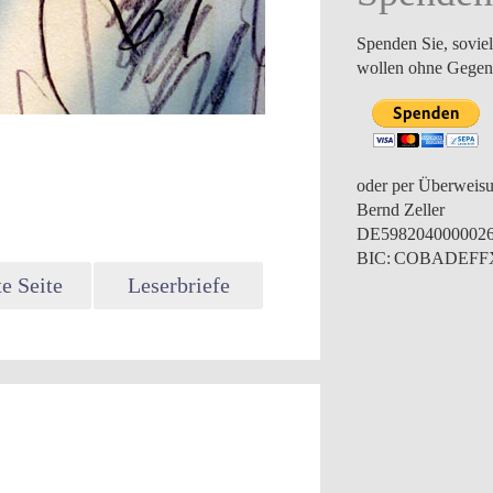
Spenden Sie, soviel
wollen ohne Gegenl
oder per Überweis
Bernd Zeller
DE598204000002
BIC: COBADEF
e Seite
Leserbriefe