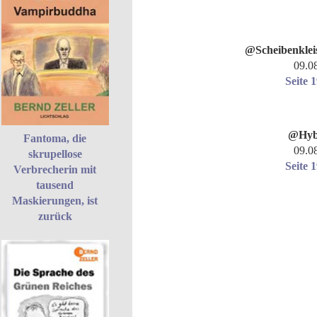
@Scheibenklei
09.0
Seite 
@Hyb
Fantoma, die
09.0
skrupellose
Seite 
Verbrecherin mit
tausend
Maskierungen, ist
zurück