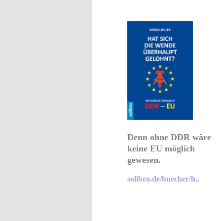
Denn ohne DDR wäre
keine EU möglich
gewesen.
solibro.de/buecher/h..