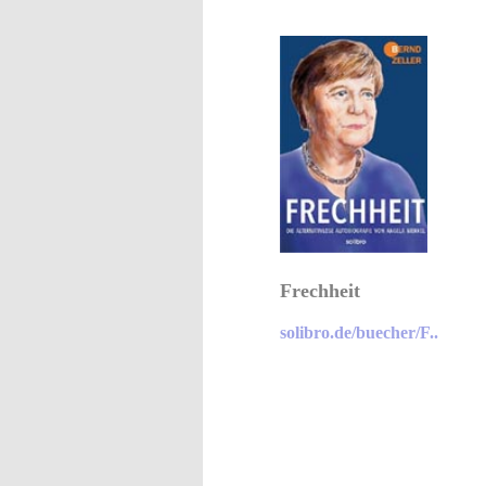
Frechheit
solibro.de/buecher/F..