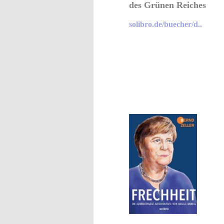
des Grünen Reiches
solibro.de/buecher/d..