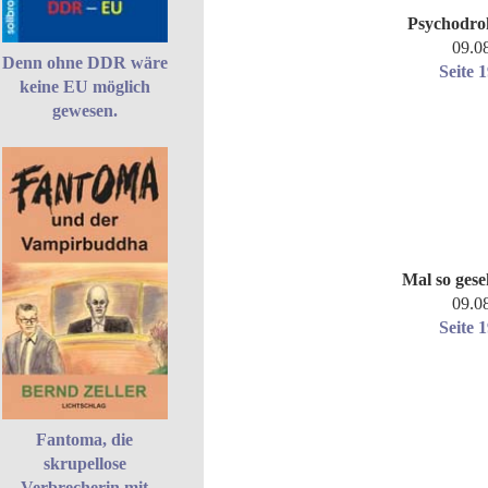
Psychodro
09.0
Denn ohne DDR wäre
Seite 
keine EU möglich
gewesen.
Mal so ges
09.0
Seite 
Fantoma, die
skrupellose
Verbrecherin mit