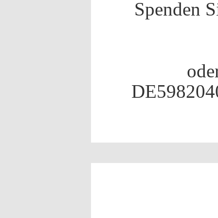
Spenden Si
ode
DE598204