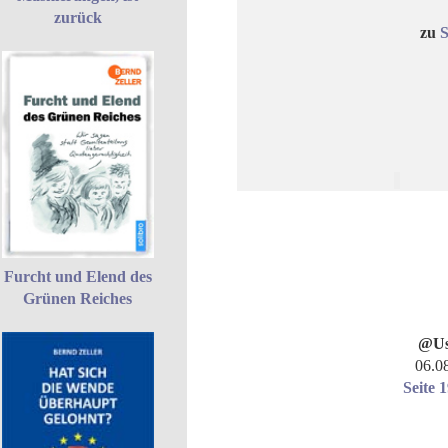
zurück
zu
S
Furcht und Elend des
Grünen Reiches
@Us
06.0
Seite 