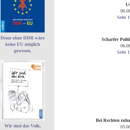
U
06.0
Seite 
Denn ohne DDR wäre
Scharfer Polit
keine EU möglich
06.0
gewesen.
Seite 
Bei Rechten zuh
Wir sind das Volk,
05.0