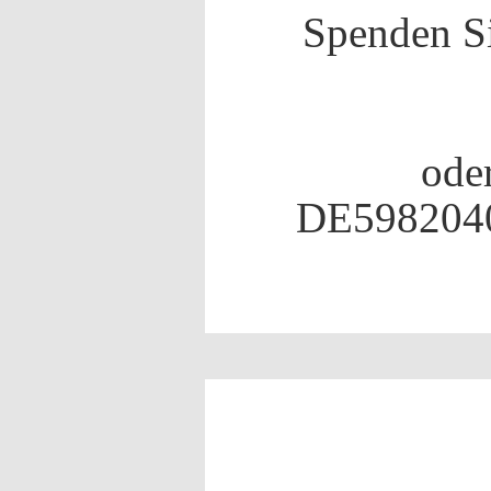
Spenden Si
ode
DE598204