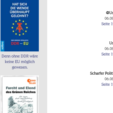
@Us
06.0
Seite 
U
06.0
Seite 
Denn ohne DDR wäre
keine EU möglich
gewesen.
Scharfer Polit
06.0
Seite 