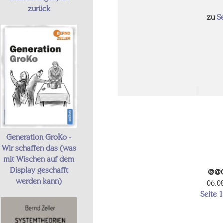
zurück
zu
S
Generation GroKo -
Wir schaffen das (was
mit Wischen auf dem
Display geschafft
@@O
werden kann)
06.0
Seite 