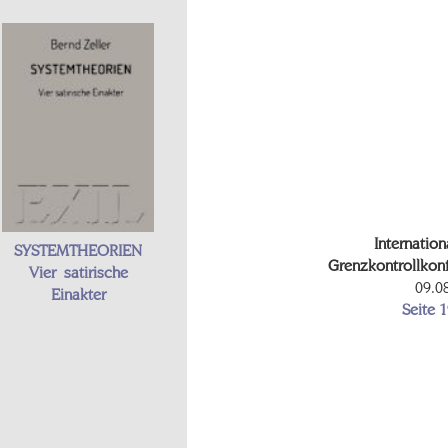
Internation
SYSTEMTHEORIEN
Grenzkontrollkonf
Vier satirische
09.0
Einakter
Seite 