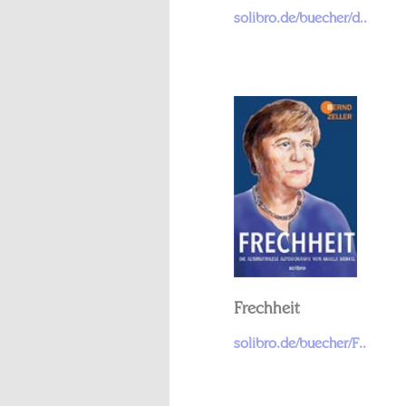
solibro.de/buecher/d..
Frechheit
solibro.de/buecher/F..