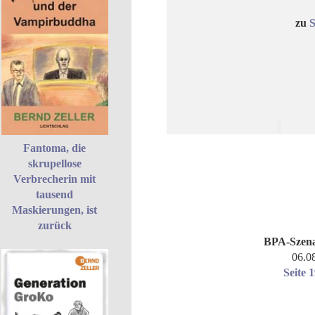
zu
S
Fantoma, die
skrupellose
Verbrecherin mit
tausend
Maskierungen, ist
zurück
BPA-Szena
06.0
Seite 