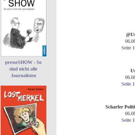
@Us
06.0
Seite 
presseSHOW - So
sind nicht alle
U
Journalisten
06.0
Seite 
Scharfer Polit
06.0
Seite 