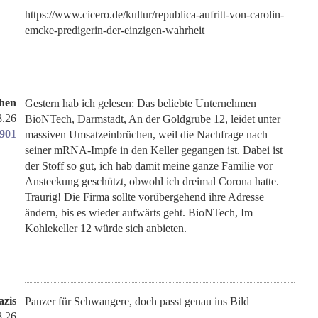
https://www.cicero.de/kultur/republica-aufritt-von-carolin-
emcke-predigerin-der-einzigen-wahrheit
hen
Gestern hab ich gelesen: Das beliebte Unternehmen
8.26
BioNTech, Darmstadt, An der Goldgrube 12, leidet unter
1901
massiven Umsatzeinbrüchen, weil die Nachfrage nach
seiner mRNA-Impfe in den Keller gegangen ist. Dabei ist
der Stoff so gut, ich hab damit meine ganze Familie vor
Ansteckung geschützt, obwohl ich dreimal Corona hatte.
Traurig! Die Firma sollte vorübergehend ihre Adresse
ändern, bis es wieder aufwärts geht. BioNTech, Im
Kohlekeller 12 würde sich anbieten.
zis
Panzer für Schwangere, doch passt genau ins Bild
8.26