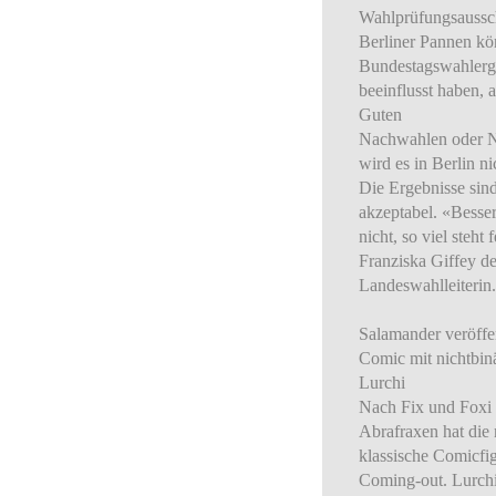
Wahlprüfungsaussc
Berliner Pannen kö
Bundestagswahlerg
beeinflusst haben, 
Guten
Nachwahlen oder 
wird es in Berlin ni
Die Ergebnisse sin
akzeptabel. «Besser
nicht, so viel steht f
Franziska Giffey de
Landeswahlleiterin.
Salamander veröffen
Comic mit nichtbi
Lurchi
Nach Fix und Foxi
Abrafraxen hat die 
klassische Comicfig
Coming-out. Lurch