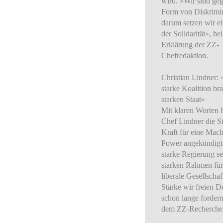
wird. «Wir sind ge
Form von Diskrimi
darum setzen wir e
der Solidarität», hei
Erklärung der ZZ-
Chefredaktion.
Christian Lindner: 
starke Koalition br
starken Staat»
Mit klaren Worten 
Chef Lindner die S
Kraft für eine Mach
Power angekündigt
starke Regierung se
starken Rahmen für
liberale Gesellschaf
Stärke wir freien 
schon lange fordern
dem ZZ-Recherche