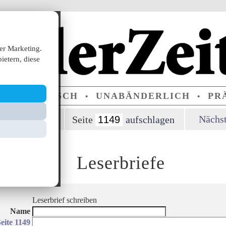
er Marketing.
ietern, diese
ERPARTEIISCH
UNABÄNDERLICH
PRÄ
•
•
orherige Seite
Nächst
Seite
Leserbriefe
Leserbrief schreiben
Name
eite 1149