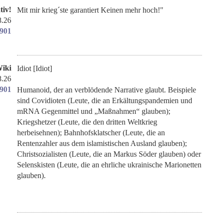
tiv!
Mit mir krieg´ste garantiert Keinen mehr hoch!"
8.26
1901
iki
Idiot [Idiot]
8.26
1901
Humanoid, der an verblödende Narrative glaubt. Beispiele
sind Covidioten (Leute, die an Erkältungspandemien und
mRNA Gegenmittel und „Maßnahmen“ glauben);
Kriegshetzer (Leute, die den dritten Weltkrieg
herbeisehnen); Bahnhofsklatscher (Leute, die an
Rentenzahler aus dem islamistischen Ausland glauben);
Christsozialisten (Leute, die an Markus Söder glauben) oder
Selenskisten (Leute, die an ehrliche ukrainische Marionetten
glauben).