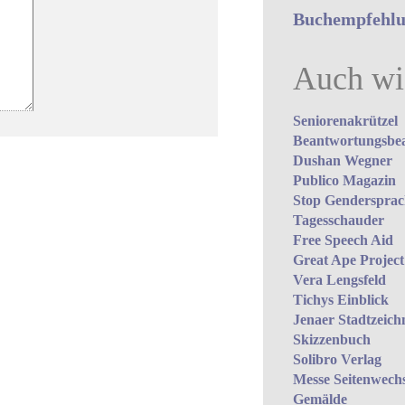
Buchempfehlun
Auch wi
Seniorenakrützel
Beantwortungs­bea
Dushan Wegner
Publico Magazin
Stop Gendersprach
Tagesschauder
Free Speech Aid
Great Ape Project
Vera Lengsfeld
Tichys Einblick
Jenaer Stadtzeich
Skizzenbuch
Solibro Verlag
Messe Seitenwechs
Gemälde