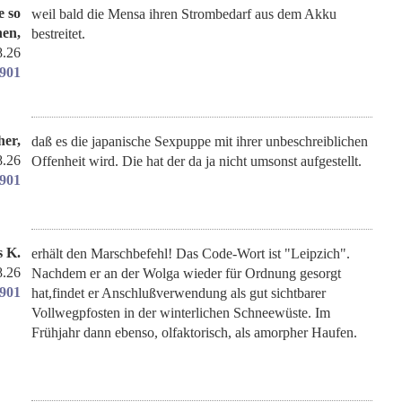
e so
weil bald die Mensa ihren Strombedarf aus dem Akku
hen,
bestreitet.
8.26
1901
her,
daß es die japanische Sexpuppe mit ihrer unbeschreiblichen
8.26
Offenheit wird. Die hat der da ja nicht umsonst aufgestellt.
1901
s K.
erhält den Marschbefehl! Das Code-Wort ist "Leipzich".
8.26
Nachdem er an der Wolga wieder für Ordnung gesorgt
1901
hat,findet er Anschlußverwendung als gut sichtbarer
Vollwegpfosten in der winterlichen Schneewüste. Im
Frühjahr dann ebenso, olfaktorisch, als amorpher Haufen.