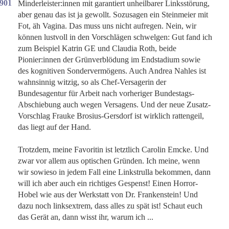
1901
Minderleister:innen mit garantiert unheilbarer Linksstörung,
aber genau das ist ja gewollt. Sozusagen ein Steinmeier mit
Fot, äh Vagina. Das muss uns nicht aufregen. Nein, wir
können lustvoll in den Vorschlägen schwelgen: Gut fand ich
zum Beispiel Katrin GE und Claudia Roth, beide
Pionier:innen der Grünverblödung im Endstadium sowie
des kognitiven Sondervermögens. Auch Andrea Nahles ist
wahnsinnig witzig, so als Chef-Versagerin der
Bundesagentur für Arbeit nach vorheriger Bundestags-
Abschiebung auch wegen Versagens. Und der neue Zusatz-
Vorschlag Frauke Brosius-Gersdorf ist wirklich rattengeil,
das liegt auf der Hand.
Trotzdem, meine Favoritin ist letztlich Carolin Emcke. Und
zwar vor allem aus optischen Gründen. Ich meine, wenn
wir sowieso in jedem Fall eine Linkstrulla bekommen, dann
will ich aber auch ein richtiges Gespenst! Einen Horror-
Hobel wie aus der Werkstatt von Dr. Frankenstein! Und
dazu noch linksextrem, dass alles zu spät ist! Schaut euch
das Gerät an, dann wisst ihr, warum ich ...