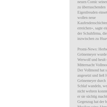
neuen Comic sein
zu überraschenden
Eigenfreuden einse
wollen neue
Kaufendenschichte
erreichen», sagte e
der Schuhfirma, die
inzwischen zu Huaw
Promi-News: Herbe
Grönemeyer wurde
Werwolf und heult
Mitternacht Vollmo
Der Vollmond hat si
angesetzt und ließ 
Grönemeyer durch 
Schlaf wandeln, we
nicht wehren konnte
er sie süchtig mach
Gegenzug hat der 
Musiker seine Ab